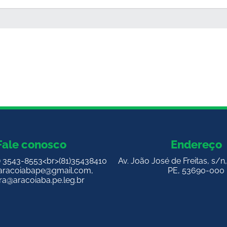
Fale conosco
Endereço
1) 3543-8553<br>(81)35438410
Av. João José de Freitas, s/n
aracoiabape@gmail.com
,
PE, 53690-000
a@aracoiaba.pe.leg.br