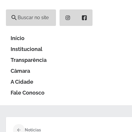
Pular
para
o
instagram
facebook
conteúdo
Início
Institucional
Transparência
Câmara
A Cidade
Fale Conosco
Notícias