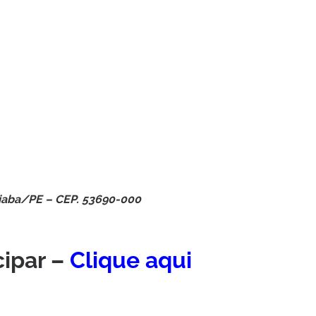
oiaba/PE – CEP. 53690-000
cipar –
Clique aqui