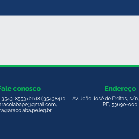
Fale conosco
Endereço
1) 3543-8553<br>(81)35438410
Av. João José de Freitas, s/n
aracoiabape@gmail.com
,
PE, 53690-000
a@aracoiaba.pe.leg.br