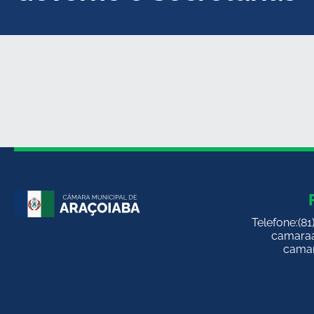
Telefone:
(8
camara
camar