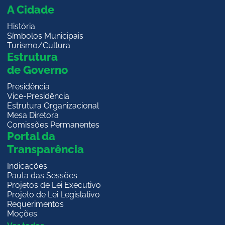
m
A Cidade
História
Símbolos Municipais
Turismo/Cultura
Estrutura
de Governo
Presidência
Vice-Presidência
Estrutura Organizacional
Mesa Diretora
Comissões Permanentes
Portal da
Transparência
Indicações
Pauta das Sessões
Projetos de Lei Executivo
Projeto de Lei Legislativo
Requerimentos
Moções