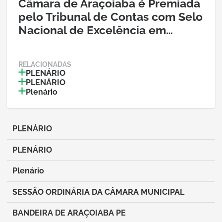
postagem:
Câmara de Araçoiaba é Premiada
Câmara
de
pelo Tribunal de Contas com Selo
Araçoiaba
Nacional de Excelência em…
é
Premiada
pelo
Tribunal
de
Contas
RELACIONADAS
com
PLENÁRIO
Selo
PLENÁRIO
Nacional
de
Plenário
Excelência
em
Transparência
PLENÁRIO
Abrir
postagem:
PLENÁRIO
PLENÁRIO
Abrir
postagem:
PLENÁRIO
Plenário
Abrir
postagem:
Plenário
SESSÃO ORDINÁRIA DA CÂMARA MUNICIPAL
Abrir
postagem:
SESSÃO
BANDEIRA DE ARAÇOIABA PE
ORDINÁRIA
Abrir