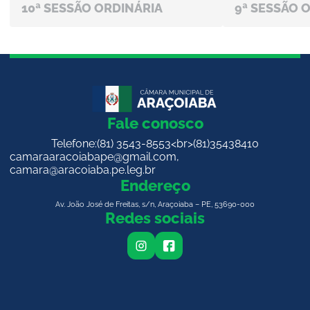
10ª SESSÃO ORDINÁRIA
9ª SESSÃO 
Fale conosco
Telefone:
(81) 3543-8553<br>(81)35438410
camaraaracoiabape@gmail.com
,
camara@aracoiaba.pe.leg.br
Endereço
Av. João José de Freitas, s/n, Araçoiaba – PE, 53690-000
Redes sociais
i
f
n
a
s
c
t
e
a
b
g
o
r
o
a
k