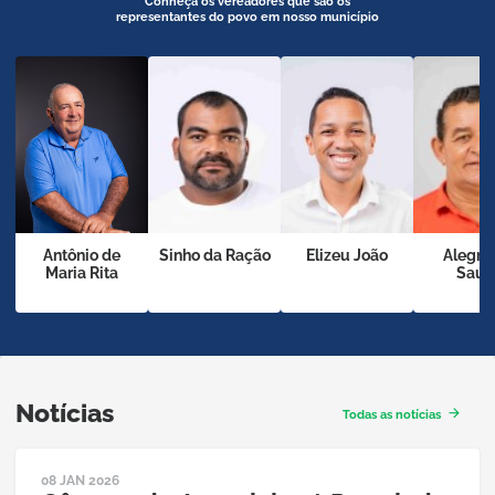
Conheça os vereadores que são os
representantes do povo em nosso município
Antônio de
Sinho da Ração
Elizeu João
Alegria
Maria Rita
Saúd
Notícias
Todas as notícias
Abrir
08 JAN 2026