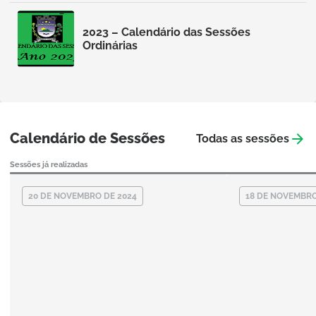
DA
postagem:
CÂMARA
BANDEIRA
MUNICIPAL
DE
2023 – Calendário das Sessões
ARAÇOIABA
PE
Abrir
Ordinárias
postagem:
2023
–
Calendário
das
Sessões
Ordinárias
Calendário de Sessões
Todas as sessões
Sessões já realizadas
20 DE NOVEMBRO DE 2024
18 DE NOVEMBRO