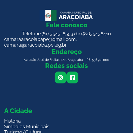
Fale conosco
Telefone:
(81) 3543-8553<br>(81)35438410
camaraaracoiabape@gmail.com
,
camara@aracoiaba.pe.leg.br
Endereço
Av. João José de Freitas, s/n, Araçoiaba – PE, 53690-000
Redes sociais
i
f
n
a
s
c
t
e
a
b
g
o
r
o
a
k
m
A Cidade
História
Símbolos Municipais
Turismo/Cultura