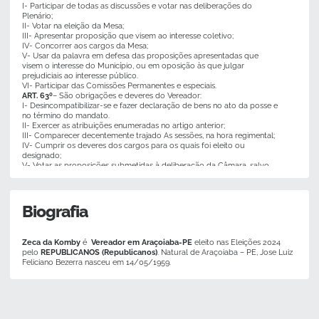
I- Participar de todas as discussões e votar nas deliberações do
Plenário;
II- Votar na eleição da Mesa;
III- Apresentar proposição que visem ao interesse coletivo;
IV- Concorrer aos cargos da Mesa;
V- Usar da palavra em defesa das proposições apresentadas que
visem o interesse do Município, ou em oposição às que julgar
prejudiciais ao interesse público.
VI- Participar das Comissões Permanentes e especiais.
ART. 63º
– São obrigações e deveres do Vereador:
I- Desincompatibilizar-se e fazer declaração de bens no ato da posse e
no término do mandato.
II- Exercer as atribuições enumeradas no artigo anterior;
III- Comparecer decentemente trajado As sessões, na hora regimental;
IV- Cumprir os deveres dos cargos para os quais foi eleito ou
designado;
V- Votar as proposições submetidas à deliberação da Câmara, salvo
quando se trata de matéria de seu cônjuge, ou de pessoa que seja
parente consangüíneo ou afim até o terceiro grau, podendo, tomar
parte na discussão.
VI- Portar-se em Plenário com respeito, não conversando em tom que
Biografia
perturbe os trabalhos;
VII- Obedecer as normas regimentais;
VIII- Residir no território do município.
Zeca da Komby
é
Vereador em Araçoiaba-PE
eleito nas Eleições 2024
ART. 64º
– Se qualquer Vereador cometer, dentro do recinto da
pelo
REPUBLICANOS (Republicanos)
. Natural de Araçoiaba – PE, Jose Luiz
Câmara, excesso que deve ser reprimido, o presidente conhecerá do
Feliciano Bezerra nasceu em 14/05/1959.
fato e tomará as seguintes providências, conforme a gravidade:
I- Advertência pessoal;
II- Advertência em plenário;
III- Cassação da palavra;
IV- Suspensão da sessão para entendimento na sala da Presidência:
V- Convocação de sessão para a câmara deliberar a respeito;