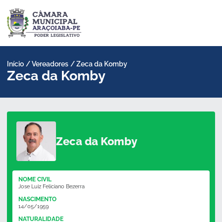
Pular
para
o
conteúdo
Início
/
Vereadores
/
Zeca da Komby
Zeca da Komby
Zeca da Komby
NOME CIVIL
Jose Luiz Feliciano Bezerra
NASCIMENTO
14/05/1959
NATURALIDADE