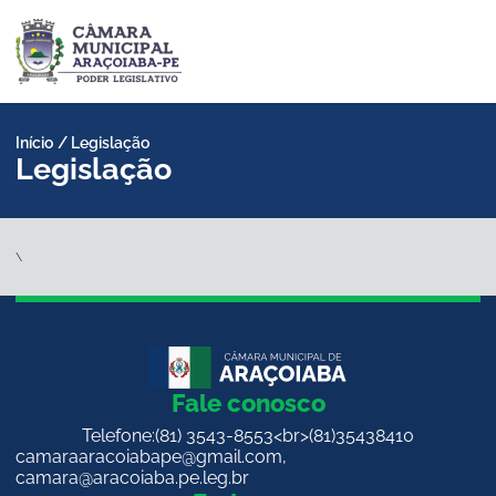
Pular
para
o
conteúdo
Início
/
Legislação
Legislação
\
Fale conosco
Telefone:
(81) 3543-8553<br>(81)35438410
camaraaracoiabape@gmail.com
,
camara@aracoiaba.pe.leg.br