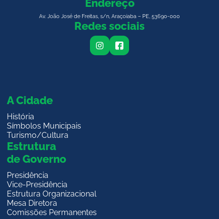
Endereço
Av. João José de Freitas, s/n, Araçoiaba – PE, 53690-000
Redes sociais
i
f
n
a
s
c
t
e
a
b
g
o
r
o
a
k
m
A Cidade
História
Símbolos Municipais
Turismo/Cultura
Estrutura
de Governo
Presidência
Vice-Presidência
Estrutura Organizacional
Mesa Diretora
Comissões Permanentes